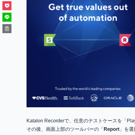
Katalon Recorderで、任意のテストケースを
その後、画面上部のツールバーの「
Report
」を選