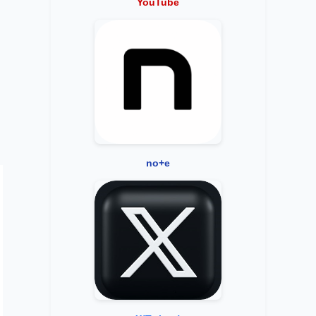
YouTube
。
no+e