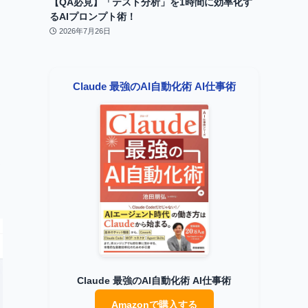
【QA必見】「テスト分析」を1時間に効率化す
るAIプロンプト術！
2026年7月26日
Claude 最強のAI自動化術 AI仕事術
て
Claude 最強のAI自動化術 AI仕事術
Amazonで購入する