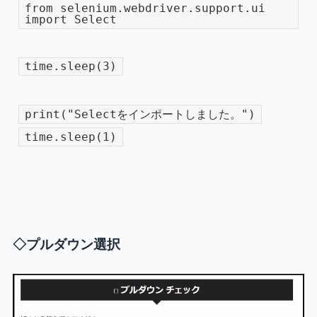
from selenium.webdriver.support.ui
import Select
time.sleep(3)
print("Selectをインポートしました。")
time.sleep(1)
◇プルダウン選択