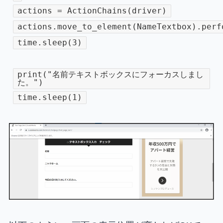
actions = ActionChains(driver)
actions.move_to_element(NameTextbox).perf
time.sleep(3)
print("名前テキストボックスにフォーカスしまし
た。")
time.sleep(1)